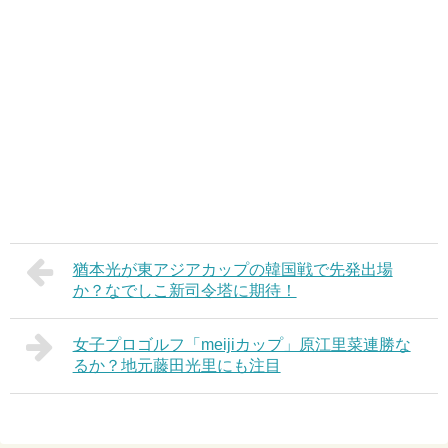
猶本光が東アジアカップの韓国戦で先発出場
か？なでしこ新司令塔に期待！
女子プロゴルフ「meijiカップ」原江里菜連勝な
るか？地元藤田光里にも注目