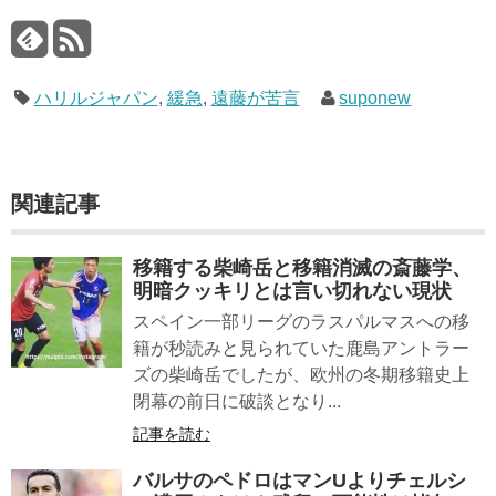
ハリルジャパン
,
緩急
,
遠藤が苦言
suponew
関連記事
移籍する柴崎岳と移籍消滅の斎藤学、
明暗クッキリとは言い切れない現状
スペイン一部リーグのラスパルマスへの移
籍が秒読みと見られていた鹿島アントラー
ズの柴崎岳でしたが、欧州の冬期移籍史上
閉幕の前日に破談となり...
記事を読む
バルサのペドロはマンUよりチェルシ