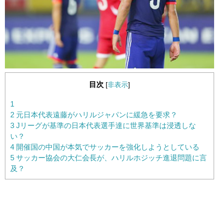
目次
[
非表示
]
1
2
元日本代表遠藤がハリルジャパンに緩急を要求？
3
Jリーグが基準の日本代表選手達に世界基準は浸透しな
い？
4
開催国の中国が本気でサッカーを強化しようとしている
5
サッカー協会の大仁会長が、ハリルホジッチ進退問題に言
及？