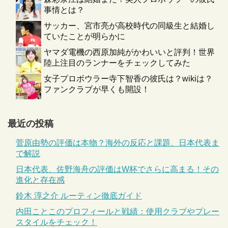
事情とは？
サッカー、宮市亮が高校時代の同級生と結婚し
ていたことが明らかに
ヤマダ電機の西原加純がかわいいと評判！世界
陸上注目のランナーをチェックしてみた
女子プロボウラー寺下智香の彼氏は？wikiは？
ファンクラブが早くも開設！
最近の投稿
菅原由勢の評価は本物？海外の反応と課題、日本代表ま
で解説
日本代表、佐野海舟の評価はW杯でさらに高まる！その
進化と存在感
鈴木 淳之介 ルーティン徹底ガイド
内田ことこのプロフィールと戦績：使用クラブやプレー
スタイルをチェック！