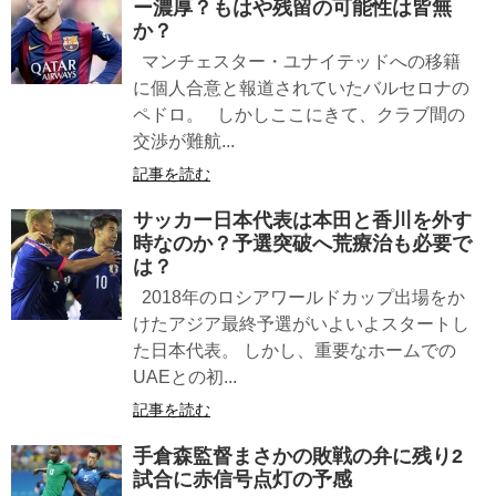
ー濃厚？もはや残留の可能性は皆無
か？
マンチェスター・ユナイテッドへの移籍
に個人合意と報道されていたバルセロナの
ペドロ。 しかしここにきて、クラブ間の
交渉が難航...
記事を読む
サッカー日本代表は本田と香川を外す
時なのか？予選突破へ荒療治も必要で
は？
2018年のロシアワールドカップ出場をか
けたアジア最終予選がいよいよスタートし
た日本代表。 しかし、重要なホームでの
UAEとの初...
記事を読む
手倉森監督まさかの敗戦の弁に残り2
試合に赤信号点灯の予感