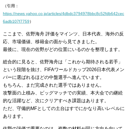
（引用：
https://news.yahoo.co.jp/articles/4dbdc3794978bbc8c52fdb642cec
6adb107f7759
）
ここまで、佐野海舟 評価をマインツ、日本代表、海外の反
応、市場価値、移籍金の面から見てきました。
最後に、現在の佐野がどの位置にいるのかを整理します。
総合的に見ると、佐野海舟は「これから期待される若手」
という段階を抜け、FIFAワールドカップ2026日本代表メン
バーに選ばれるほどの中盤選手へ進んでいます。
もちろん、まだ完成された選手ではありません。
攻撃面の上積み、ビッグマッチでの実績、本大会での継続
的な活躍など、次にクリアすべき課題はあります。
ただ、守備的MFとしての土台はすでにかなり高いレベルに
あります。
佐野の評価で重要なのは、複数の材料が同じ方向を向いて