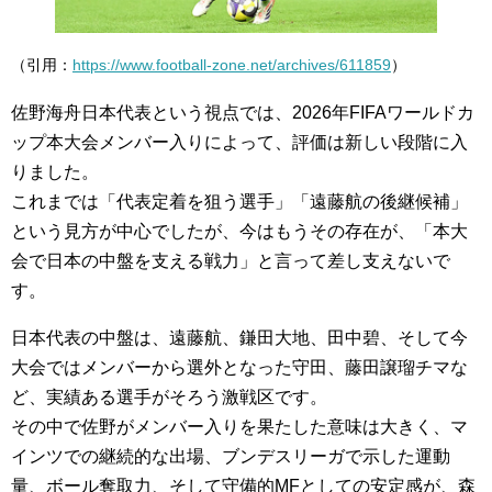
（引用：
https://www.football-zone.net/archives/611859
）
佐野海舟日本代表という視点では、2026年FIFAワールドカ
ップ本大会メンバー入りによって、評価は新しい段階に入
りました。
これまでは「代表定着を狙う選手」「遠藤航の後継候補」
という見方が中心でしたが、今はもうその存在が、「本大
会で日本の中盤を支える戦力」と言って差し支えないで
す。
日本代表の中盤は、遠藤航、鎌田大地、田中碧、そして今
大会ではメンバーから選外となった守田、藤田譲瑠チマな
ど、実績ある選手がそろう激戦区です。
その中で佐野がメンバー入りを果たした意味は大きく、マ
インツでの継続的な出場、ブンデスリーガで示した運動
量、ボール奪取力、そして守備的MFとしての安定感が、森