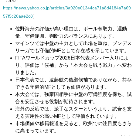
https://news.yahoo.co.jp/articles/3a920e01344ca71a8d4184a7a69
57f5c20aae2c8
）
佐野海舟の評価が高い理由は、ボール奪取力、運動
量、守備範囲、判断力のバランスにあります。
マインツでは中盤の主力として出場を重ね、ブンデス
リーガでも守備的MFとして存在感を示しています。
FIFAワールドカップ2026日本代表メンバー入りによ
り、評価は「候補」から「本大会を戦う戦力」へ変わ
りました。
日本代表では、遠藤航の後継候補でありながら、共存
できる守備的MFとしても価値があります。
本大会では、強豪国相手に中盤の守備強度を保ち、試
合を安定させる役割が期待されます。
海外の反応では、派手なスターというより、試合を支
える実用性の高いMFとして評価されています。
市場価値や移籍報道を見ると、欧州での注目度もさら
に高まっています。