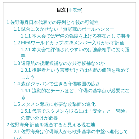
目次
[
非表示
]
1
佐野海舟日本代表での序列と今後の可能性
1.1
試合に欠かせない「無尽蔵のボールハンター」
1.1.1
本大会では守備の強度を上げる存在として期待
1.2
FIFAワールドカップ2026メンバー入りが示す評価
1.2.1
本大会で評価されやすいのは強豪相手に効く選
手
1.3
遠藤航の後継候補なのか共存候補なのか
1.3.1
後継者という言葉だけでは佐野の価値を狭めて
しまう
1.4
森保ジャパンで生きる守備範囲の広さ
1.4.1
流動的なチームほど、守備の基準点が必要にな
る
1.5
スタメン奪取に必要な攻撃面の進化
1.5.1
代表でスタメンを取るには「安全」と「冒険」
の使い分けが必要
2
佐野海舟 評価を総合すると見える現在地
2.1
佐野海舟は守備職人から欧州基準の中盤へ進化して
いる