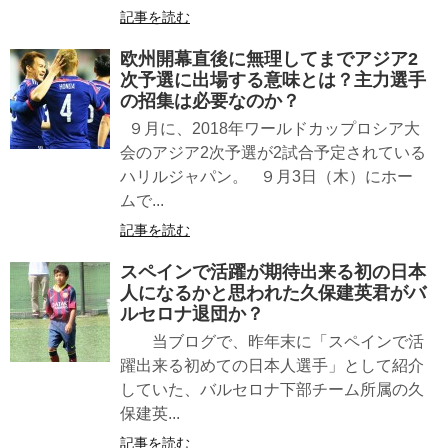
記事を読む
欧州開幕直後に無理してまでアジア2
次予選に出場する意味とは？主力選手
の招集は必要なのか？
９月に、2018年ワールドカップロシア大
会のアジア2次予選が2試合予定されている
ハリルジャパン。 ９月3日（木）にホー
ムで...
記事を読む
スペインで活躍が期待出来る初の日本
人になるかと思われた久保建英君がバ
ルセロナ退団か？
当ブログで、昨年末に「スペインで活
躍出来る初めての日本人選手」として紹介
していた、バルセロナ下部チーム所属の久
保建英...
記事を読む