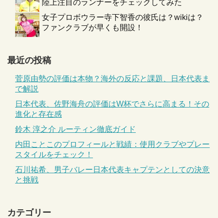
陸上注目のランナーをチェックしてみた
女子プロボウラー寺下智香の彼氏は？wikiは？
ファンクラブが早くも開設！
最近の投稿
菅原由勢の評価は本物？海外の反応と課題、日本代表ま
で解説
日本代表、佐野海舟の評価はW杯でさらに高まる！その
進化と存在感
鈴木 淳之介 ルーティン徹底ガイド
内田ことこのプロフィールと戦績：使用クラブやプレー
スタイルをチェック！
石川祐希、男子バレー日本代表キャプテンとしての決意
と挑戦
カテゴリー