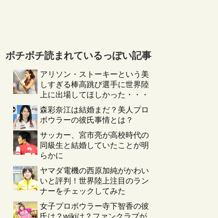
ボチボチ読まれているっぽい記事
アリソン・ストーキーという美
しすぎる棒高跳び選手に世界陸
上に出場してほしかった・・・
森彩奈江は結婚まだ？美人プロ
ボウラーの彼氏事情とは？
サッカー、宮市亮が高校時代の
同級生と結婚していたことが明
らかに
ヤマダ電機の西原加純がかわい
いと評判！世界陸上注目のラン
ナーをチェックしてみた
女子プロボウラー寺下智香の彼
氏は？wikiは？ファンクラブが