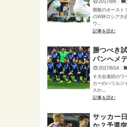
2017/9/6
難敵のオーストラ
のW杯ロシア大
ウ...
記事を読む
勝つべき試
パンへメ
2017/6/14
６大会連続のワ
カーのハリルジ
スか...
記事を読む
サッカー
か？予選