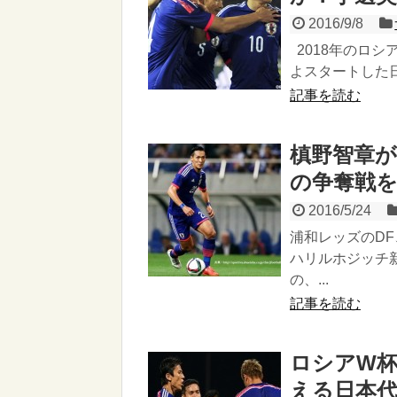
2016/9/8
2018年のロ
よスタートした日
記事を読む
槙野智章が
の争奪戦
2016/5/24
浦和レッズのD
ハリルホジッチ
の、...
記事を読む
ロシアW
える日本