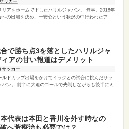
サッカー
リアをホームで下したハリルジャパン。 無事、2018年
会への出場を決め、一安心という状況の中行われたア
合で勝ち点3を落としたハリルジャ
ディアの甘い報道はデメリット
サッカー
ールドカップ出場をかけてイラクとの試合に挑んだサッ
ャパン。 前半に大迫のゴールで先制しながらも後半にミ
日本代表は本田と香川を外す時なの
突破へ荒療治も必要では？