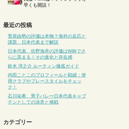
早くも開設！
最近の投稿
菅原由勢の評価は本物？海外の反応と
課題、日本代表まで解説
日本代表、佐野海舟の評価はW杯でさ
らに高まる！その進化と存在感
鈴木 淳之介 ルーティン徹底ガイド
内田ことこのプロフィールと戦績：使
用クラブやプレースタイルをチェッ
ク！
石川祐希、男子バレー日本代表キャプ
テンとしての決意と挑戦
カテゴリー