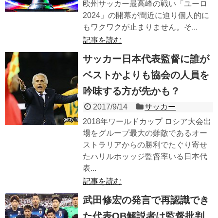
欧州サッカー最高峰の戦い「ユーロ
2024」の開幕が間近に迫り個人的に
もワクワクが止まりません。そ...
記事を読む
サッカー日本代表監督に誰が
ベストかよりも協会の人員を
吟味する方が先かも？
2017/9/14
サッカー
2018年ワールドカップ ロシア大会出
場をグループ最大の難敵であるオー
ストラリアからの勝利でたぐり寄せ
たハリルホッッジ監督率いる日本代
表...
記事を読む
武田修宏の発言で再認識でき
た代表OB解説者は監督批判