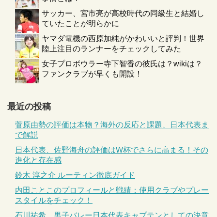
サッカー、宮市亮が高校時代の同級生と結婚し
ていたことが明らかに
ヤマダ電機の西原加純がかわいいと評判！世界
陸上注目のランナーをチェックしてみた
女子プロボウラー寺下智香の彼氏は？wikiは？
ファンクラブが早くも開設！
最近の投稿
菅原由勢の評価は本物？海外の反応と課題、日本代表ま
で解説
日本代表、佐野海舟の評価はW杯でさらに高まる！その
進化と存在感
鈴木 淳之介 ルーティン徹底ガイド
内田ことこのプロフィールと戦績：使用クラブやプレー
スタイルをチェック！
石川祐希、男子バレー日本代表キャプテンとしての決意