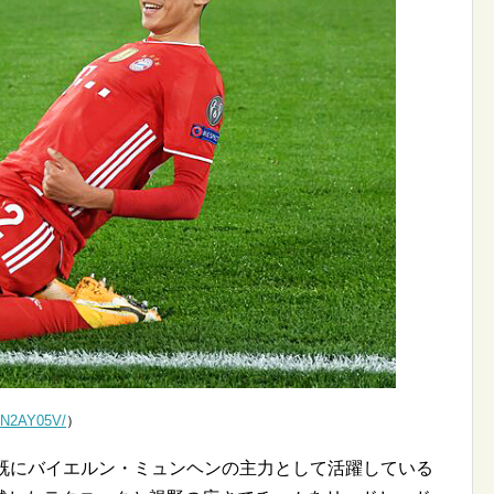
KCN2AY05V/
）
で既にバイエルン・ミュンヘンの主力として活躍している