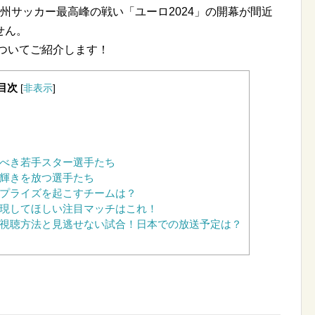
州サッカー最高峰の戦い「ユーロ2024」の開幕が間近
せん。
についてご紹介します！
目次
[
非表示
]
すべき若手スター選手たち
の輝きを放つ選手たち
サプライズを起こすチームは？
実現してほしい注目マッチはこれ！
：視聴方法と見逃せない試合！日本での放送予定は？