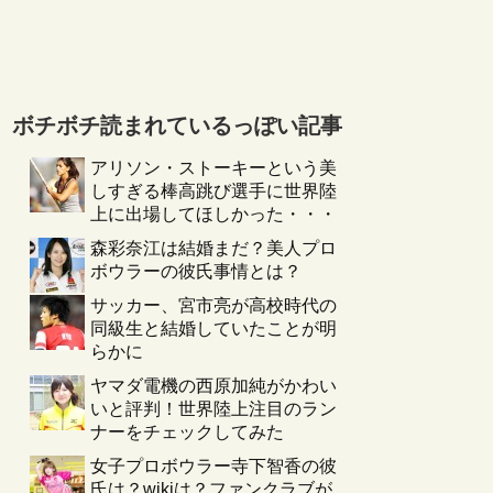
ボチボチ読まれているっぽい記事
アリソン・ストーキーという美
しすぎる棒高跳び選手に世界陸
上に出場してほしかった・・・
森彩奈江は結婚まだ？美人プロ
ボウラーの彼氏事情とは？
サッカー、宮市亮が高校時代の
同級生と結婚していたことが明
らかに
ヤマダ電機の西原加純がかわい
いと評判！世界陸上注目のラン
ナーをチェックしてみた
女子プロボウラー寺下智香の彼
氏は？wikiは？ファンクラブが