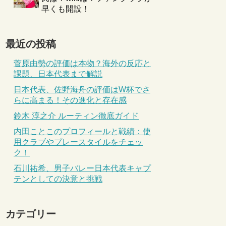
早くも開設！
最近の投稿
菅原由勢の評価は本物？海外の反応と
課題、日本代表まで解説
日本代表、佐野海舟の評価はW杯でさ
らに高まる！その進化と存在感
鈴木 淳之介 ルーティン徹底ガイド
内田ことこのプロフィールと戦績：使
用クラブやプレースタイルをチェッ
ク！
石川祐希、男子バレー日本代表キャプ
テンとしての決意と挑戦
カテゴリー