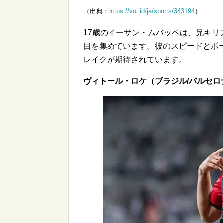
（出典：
https://voi.id/ja/sports/343194
）
17歳のイーサン・ムバッペは、兄キ
目を集めています。彼のスピードとボー
レイクが期待されています。
ヴィトール・ロケ（ブラジル/バルセロ