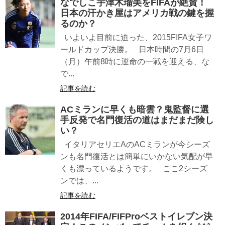
なでしこ宇津木瑠美をFIFAが絶賛！
日本の汗かき屋はアメリカ戦の鍵を握
るのか？
いよいよ目前に迫った、2015FIFA女子ワ
ールドカップ決勝。 日本時間の7月6日
（月）午前8時に運命の一戦を迎える、な
で...
記事を読む
ACミランに早くも暗雲？鬼監督に選
手反発で名門復活の道はまだまだ険し
い？
イタリアセリエAのACミランが今シーズ
ンも名門復活とは簡単にいかない気配が早
くも漂っているようです。 ここ2シーズ
ンでは、...
記事を読む
2014年FIFA/FIFProベストイレブン決