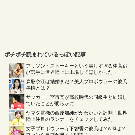
ボチボチ読まれているっぽい記事
アリソン・ストーキーという美しすぎる棒高跳
び選手に世界陸上に出場してほしかった・・・
森彩奈江は結婚まだ？美人プロボウラーの彼氏
事情とは？
サッカー、宮市亮が高校時代の同級生と結婚し
ていたことが明らかに
ヤマダ電機の西原加純がかわいいと評判！世界
陸上注目のランナーをチェックしてみた
女子プロボウラー寺下智香の彼氏は？wikiは？
ファンクラブが早くも開設！