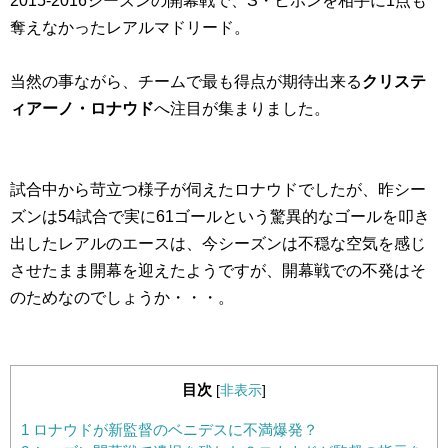
2015-2016シーズンの開幕戦で、S・ヒホンを相手に1点も
奪えなかったレアルマドリード。
当然の事ながら、チームで最も得点が期待出来る
クリステ
ィアーノ・ロナウド
へ注目が集まりました。
試合中から苛立つ様子が伺えたロナウドでしたが、昨シー
ズンは54試合で実に61ゴールという驚異的なゴールを叩き
出したレアルのエースは、今シーズンは不穏な空気を感じ
させたまま開幕を迎えたようですが、開幕戦での不発はそ
のためなのでしょうか・・・。
目次
[
非表示
]
1
ロナウドが新監督のベニデスに不満爆発？