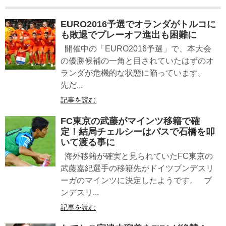
EURO2016予選でオランダがトルコに
も敗退でプレーオフ進出も困難に
開催中の「EURO2016予選」で、本大会
の優勝候補の一角と目されていたはずのオ
ランダが危機的な状態に陥っています。
先だ...
記事を読む
FC東京の武藤がマインツ移籍で確
定！結局チェルシーはパスで石橋を叩
いて渡る事に
海外移籍が確実と見られていたFC東京の
武藤嘉紀選手の移籍先がドイツブンデスリ
ーガのマインツに決定したようです。 ブ
ンデスリ...
記事を読む