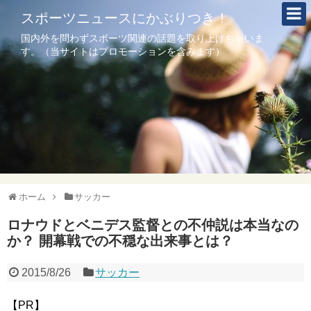
スポーツニュースにかぶりつき！
国内外を問わずスポーツ関連の話題を取り上げちゃいま
す。（当サイトはプロモーションを含みます）
ホーム
サッカー
ロナウドとベニデス監督との不仲説は本当なの
か？ 開幕戦での不穏な出来事とは？
2015/8/26
サッカー
【PR】