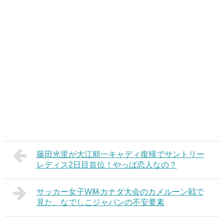
藤田光里が大江順一キャディ復帰でサントリー
レディス2日目首位！やっぱ恋人なの？
サッカー女子W杯カナダ大会のカメルーン戦で
見た、なでしこジャパンの不安要素