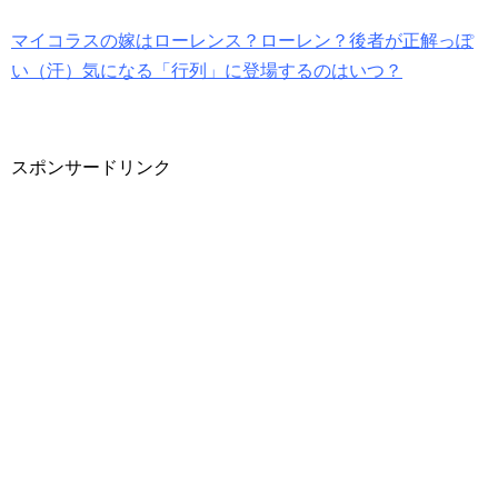
マイコラスの嫁はローレンス？ローレン？後者が正解っぽ
い（汗）気になる「行列」に登場するのはいつ？
スポンサードリンク