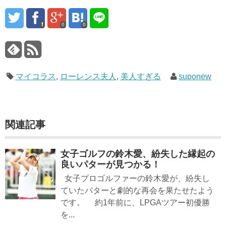
0
0
マイコラス
,
ローレンス夫人
,
美人すぎる
suponew
関連記事
女子ゴルフの鈴木愛、紛失した縁起の
良いパターが見つかる！
女子プロゴルファーの鈴木愛が、紛失し
ていたパターと劇的な再会を果たせたよう
です。 約1年前に、LPGAツアー初優勝
を...