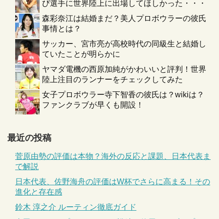
び選手に世界陸上に出場してほしかった・・・
森彩奈江は結婚まだ？美人プロボウラーの彼氏
事情とは？
サッカー、宮市亮が高校時代の同級生と結婚し
ていたことが明らかに
ヤマダ電機の西原加純がかわいいと評判！世界
陸上注目のランナーをチェックしてみた
女子プロボウラー寺下智香の彼氏は？wikiは？
ファンクラブが早くも開設！
最近の投稿
菅原由勢の評価は本物？海外の反応と課題、日本代表ま
で解説
日本代表、佐野海舟の評価はW杯でさらに高まる！その
進化と存在感
鈴木 淳之介 ルーティン徹底ガイド