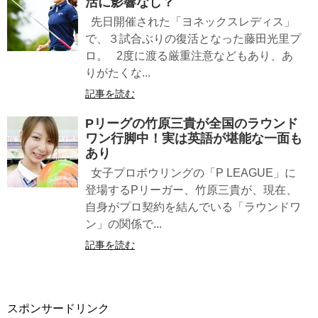
活に影響なし？
先日開催された「ヨネックスレディス」
で、３試合ぶりの復活となった藤田光里プ
ロ。 2度に渡る厳重注意などもあり、あ
りがたくな...
記事を読む
Pリーグの竹原三貴が全国のラウンド
ワン行脚中！実は英語が堪能な一面も
あり
女子プロボウリングの「P LEAGUE」に
登場するPリーガー、竹原三貴が、現在、
自身がプロ契約を結んでいる「ラウンドワ
ン」の関係で...
記事を読む
スポンサードリンク