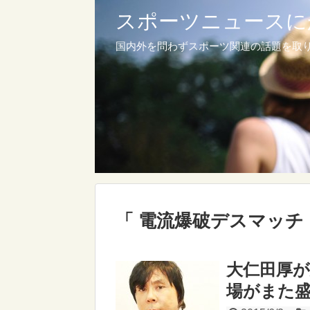
スポーツニュースに
国内外を問わずスポーツ関連の話題を取
「 電流爆破デスマッチ
大仁田厚
場がまた