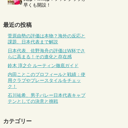
早くも開設！
最近の投稿
菅原由勢の評価は本物？海外の反応と
課題、日本代表まで解説
日本代表、佐野海舟の評価はW杯でさ
らに高まる！その進化と存在感
鈴木 淳之介 ルーティン徹底ガイド
内田ことこのプロフィールと戦績：使
用クラブやプレースタイルをチェッ
ク！
石川祐希、男子バレー日本代表キャプ
テンとしての決意と挑戦
カテゴリー