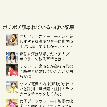
ボチボチ読まれているっぽい記事
アリソン・ストーキーという美
しすぎる棒高跳び選手に世界陸
上に出場してほしかった・・・
森彩奈江は結婚まだ？美人プロ
ボウラーの彼氏事情とは？
サッカー、宮市亮が高校時代の
同級生と結婚していたことが明
らかに
ヤマダ電機の西原加純がかわい
いと評判！世界陸上注目のラン
ナーをチェックしてみた
女子プロボウラー寺下智香の彼
氏は？wikiは？ファンクラブが