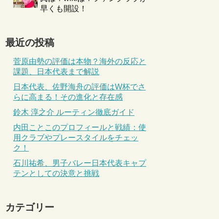
早くも開設！
最近の投稿
菅原由勢の評価は本物？海外の反応と
課題、日本代表まで解説
日本代表、佐野海舟の評価はW杯でさ
らに高まる！その進化と存在感
鈴木 淳之介 ルーティン徹底ガイド
内田ことこのプロフィールと戦績：使
用クラブやプレースタイルをチェッ
ク！
石川祐希、男子バレー日本代表キャプ
テンとしての決意と挑戦
カテゴリー