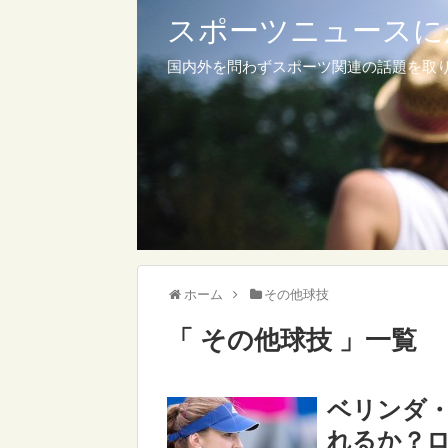
スポーツニュースに
国内外を問わずスポーツ関連の話題を取
ホーム
その他球技
「 その他球技 」一覧
ベリンダ
れるか？