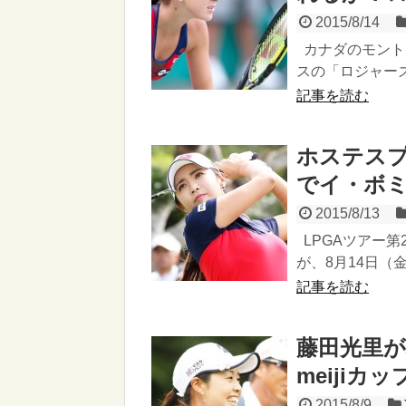
2015/8/14
カナダのモントリ
スの「ロジャーズ
記事を読む
ホステスプ
でイ・ボ
2015/8/13
LPGAツアー第
が、8月14日（
記事を読む
藤田光里
meijiカ
2015/8/9