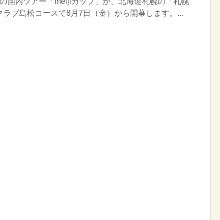
国内ツアー「meijiカップ」が、北海道札幌の「札幌
ラブ島松コースで8月7日（金）から開幕します。...