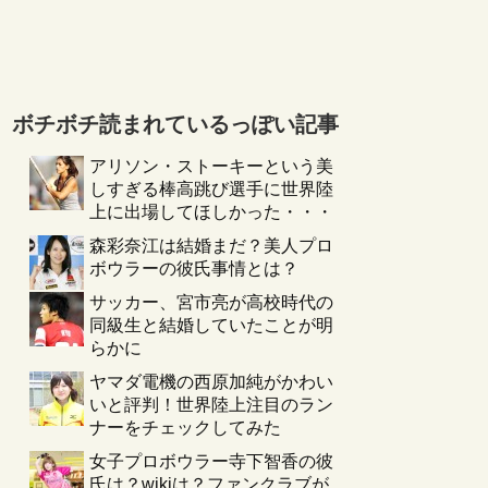
ボチボチ読まれているっぽい記事
アリソン・ストーキーという美
しすぎる棒高跳び選手に世界陸
上に出場してほしかった・・・
森彩奈江は結婚まだ？美人プロ
ボウラーの彼氏事情とは？
サッカー、宮市亮が高校時代の
同級生と結婚していたことが明
らかに
ヤマダ電機の西原加純がかわい
いと評判！世界陸上注目のラン
ナーをチェックしてみた
女子プロボウラー寺下智香の彼
氏は？wikiは？ファンクラブが