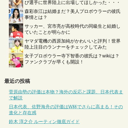
び選手に世界陸上に出場してほしかった・・・
森彩奈江は結婚まだ？美人プロボウラーの彼氏
事情とは？
サッカー、宮市亮が高校時代の同級生と結婚し
ていたことが明らかに
ヤマダ電機の西原加純がかわいいと評判！世界
陸上注目のランナーをチェックしてみた
女子プロボウラー寺下智香の彼氏は？wikiは？
ファンクラブが早くも開設！
最近の投稿
菅原由勢の評価は本物？海外の反応と課題、日本代表ま
で解説
日本代表、佐野海舟の評価はW杯でさらに高まる！その
進化と存在感
鈴木 淳之介 ルーティン徹底ガイド