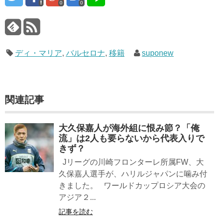
0
0
ディ・マリア
,
バルセロナ
,
移籍
suponew
関連記事
大久保嘉人が海外組に恨み節？「俺
流」は2人も要らないから代表入りで
きず？
Jリーグの川崎フロンターレ所属FW、大
久保嘉人選手が、ハリルジャパンに噛み付
きました。 ワールドカップロシア大会の
アジア２...
記事を読む