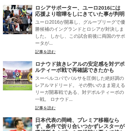
ロシアサポーター、ユーロ2016には
応援より喧嘩をしにきていた事が判明
ユーロ2016が開幕し、グループリーグで優
勝候補のイングランドとロシアが対決しま
した。 しかし、この試合前後に両国のサポ
ータが...
記事を読む
ロナウド抜きレアルの安定感を対デポ
ルティーボ戦で再確認できたかも
スーペルコパでバルサを圧倒した絶好調の
レアルマドリード。 その勢いのまま迎える
リーガ開幕戦である、対デポルティーボの
一戦。 ロナウド...
記事を読む
日本代表の岡崎、プレミア移籍なら
ず、条件で折り合いつかずレスターが