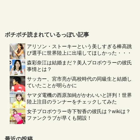
ボチボチ読まれているっぽい記事
アリソン・ストーキーという美しすぎる棒高跳
び選手に世界陸上に出場してほしかった・・・
森彩奈江は結婚まだ？美人プロボウラーの彼氏
事情とは？
サッカー、宮市亮が高校時代の同級生と結婚し
ていたことが明らかに
ヤマダ電機の西原加純がかわいいと評判！世界
陸上注目のランナーをチェックしてみた
女子プロボウラー寺下智香の彼氏は？wikiは？
ファンクラブが早くも開設！
最近の投稿