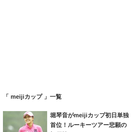
「 meijiカップ 」一覧
堀琴音がmeijiカップ初日単独
首位！ルーキーツアー悲願の