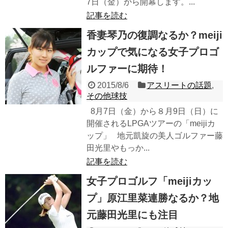
7日（金）から開幕します。...
記事を読む
香妻琴乃の復調なるか？meiji
カップで気になる女子プロゴ
ルファーに期待！
2015/8/6
アスリートの話題
,
その他球技
8月7日（金）から８月9日（日）に
開催されるLPGAツアーの「meijiカ
ップ」 地元凱旋の美人ゴルファー藤
田光里やもっか...
記事を読む
女子プロゴルフ「meijiカッ
プ」原江里菜連勝なるか？地
元藤田光里にも注目