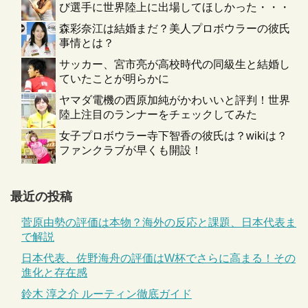
び選手に世界陸上に出場してほしかった・・・
森彩奈江は結婚まだ？美人プロボウラーの彼氏
事情とは？
サッカー、宮市亮が高校時代の同級生と結婚し
ていたことが明らかに
ヤマダ電機の西原加純がかわいいと評判！世界
陸上注目のランナーをチェックしてみた
女子プロボウラー寺下智香の彼氏は？wikiは？
ファンクラブが早くも開設！
最近の投稿
菅原由勢の評価は本物？海外の反応と課題、日本代表ま
で解説
日本代表、佐野海舟の評価はW杯でさらに高まる！その
進化と存在感
鈴木 淳之介 ルーティン徹底ガイド