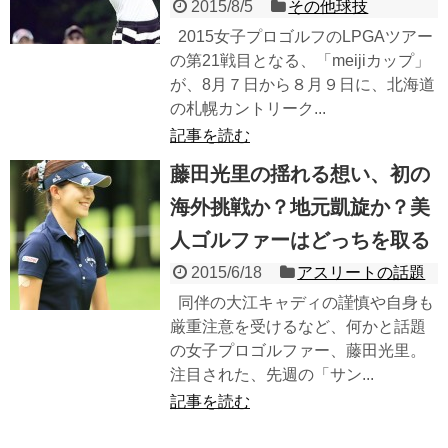
2015/8/5
その他球技
2015女子プロゴルフのLPGAツアー
の第21戦目となる、「meijiカップ」
が、8月７日から８月９日に、北海道
の札幌カントリーク...
記事を読む
藤田光里の揺れる想い、初の
海外挑戦か？地元凱旋か？美
人ゴルファーはどっちを取る
2015/6/18
アスリートの話題
同伴の大江キャディの謹慎や自身も
厳重注意を受けるなど、何かと話題
の女子プロゴルファー、藤田光里。
注目された、先週の「サン...
記事を読む