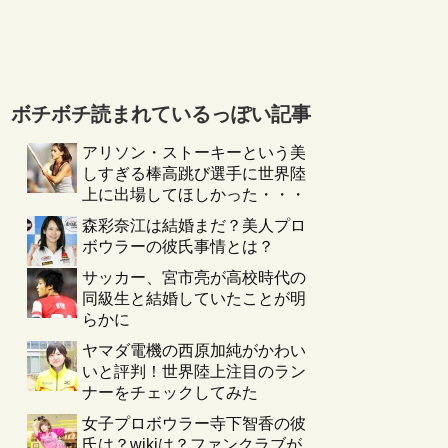
ボチボチ読まれているっぽい記事
アリソン・ストーキーという美
しすぎる棒高跳び選手に世界陸
上に出場してほしかった・・・
森彩奈江は結婚まだ？美人プロ
ボウラーの彼氏事情とは？
サッカー、宮市亮が高校時代の
同級生と結婚していたことが明
らかに
ヤマダ電機の西原加純がかわい
いと評判！世界陸上注目のラン
ナーをチェックしてみた
女子プロボウラー寺下智香の彼
氏は？wikiは？ファンクラブが