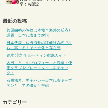
早くも開設！
最近の投稿
菅原由勢の評価は本物？海外の反応と
課題、日本代表まで解説
日本代表、佐野海舟の評価はW杯でさ
らに高まる！その進化と存在感
鈴木 淳之介 ルーティン徹底ガイド
内田ことこのプロフィールと戦績：使
用クラブやプレースタイルをチェッ
ク！
石川祐希、男子バレー日本代表キャプ
テンとしての決意と挑戦
カテゴリー