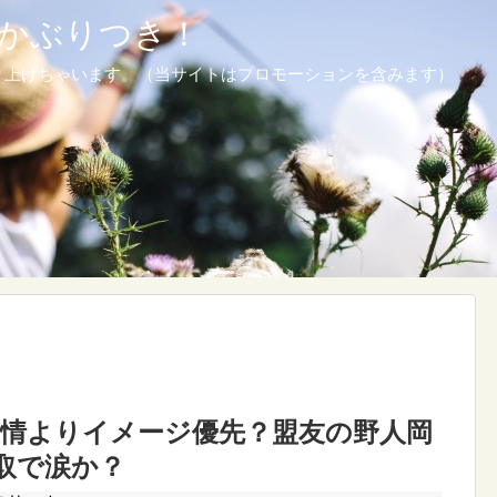
かぶりつき！
り上げちゃいます。（当サイトはプロモーションを含みます）
友情よりイメージ優先？盟友の野人岡
取で涙か？