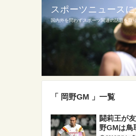
スポーツニュースに
国内外を問わずスポーツ関連の話題を取
「 岡野GM 」一覧
闘莉王が
野GMは鳥